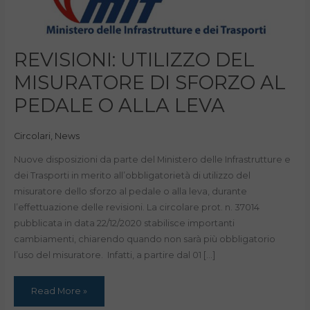
REVISIONI:
REVISIONI: UTILIZZO DEL
UTILIZZO
DEL
MISURATORE DI SFORZO AL
MISURATORE
DI
SFORZO
PEDALE O ALLA LEVA
AL
PEDALE
O
ALLA
LEVA
Circolari
,
News
Nuove disposizioni da parte del Ministero delle Infrastrutture e
dei Trasporti in merito all’obbligatorietà di utilizzo del
misuratore dello sforzo al pedale o alla leva, durante
l’effettuazione delle revisioni. La circolare prot. n. 37014
pubblicata in data 22/12/2020 stabilisce importanti
cambiamenti, chiarendo quando non sarà più obbligatorio
l’uso del misuratore. Infatti, a partire dal 01 […]
Read More »