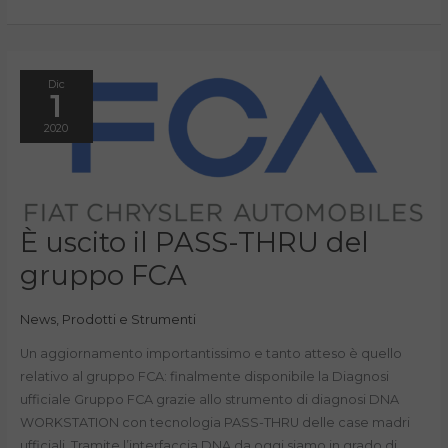
Dic
1
2020
È
È uscito il PASS-THRU del
uscito
il
gruppo FCA
PASS-
THRU
del
gruppo
FCA
News
,
Prodotti e Strumenti
Un aggiornamento importantissimo e tanto atteso è quello
relativo al gruppo FCA: finalmente disponibile la Diagnosi
ufficiale Gruppo FCA grazie allo strumento di diagnosi DNA
WORKSTATION con tecnologia PASS-THRU delle case madri
ufficiali. Tramite l’interfaccia DNA da oggi siamo in grado di