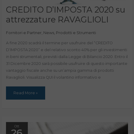
CREDITO
CREDITO D’IMPOSTA 2020 su
D’IMPOSTA
2020
attrezzature RAVAGLIOLI
su
attrezzature
RAVAGLIOLI
Fornitori e Partner
,
News
,
Prodotti e Strumenti
A fine 2020 scadrà il termine per usufruire del “CREDITO
D’IMPOSTA 2020” e del relativo sconto 40% per gli investimenti
in beni strumentali, previsti dalla Legge di Bilancio 2020. Entro il
31 Dicembre 2020 sarà possibile usufruire di questo importante
vantaggio fiscale anche su un’ampia gamma di prodotti
Ravaglioli. Visualizza QUI il volantino informativo e
Read More »
Ott
26