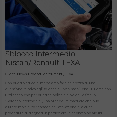
Sblocco
Sblocco Intermedio
Intermedio
Nissan/Renault
Nissan/Renault TEXA
TEXA
Clienti
,
News
,
Prodotti e Strumenti
,
TEXA
Con questo articolo intendiamo fare chiarezza su una
questione relativa agli sblocchi SGW Nissan/Renault. Forse non
tutti sanno che per questa tipologia di veicoli esiste lo
“Sblocco Intermedio”, una procedura manuale che può
aiutare molti autoriparatori nell’attuazione di alcune
procedure di diagnosi. In particolare, è capitato ad alcuni