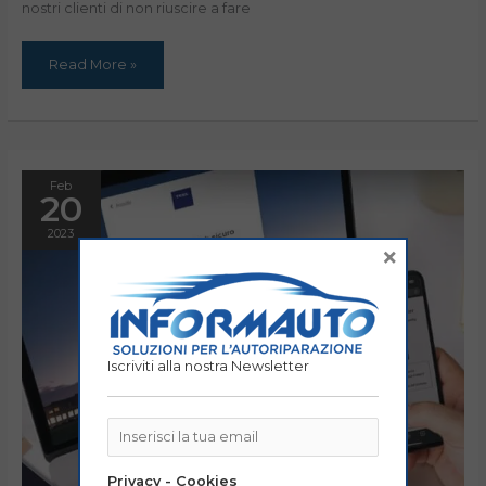
nostri clienti di non riuscire a fare
Read More »
Feb
20
2023
×
Iscriviti alla nostra Newsletter
Privacy - Cookies