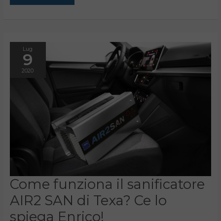
Lug
9
2020
Come
Come funziona il sanificatore
funziona
il
AIR2 SAN di Texa? Ce lo
sanificatore
AIR2
SAN
spiega Enrico!
di
Texa?