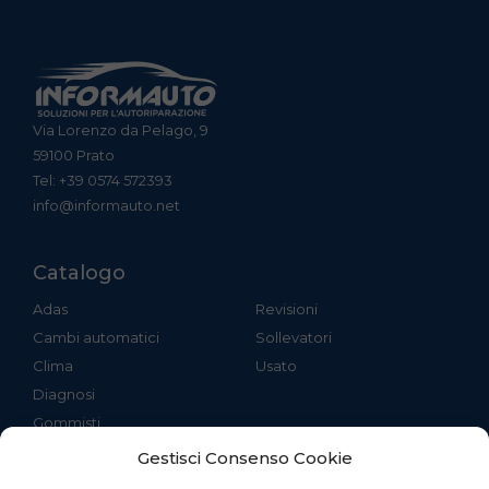
Via Lorenzo da Pelago, 9
59100 Prato
Tel: +39 0574 572393
info@informauto.net
Catalogo
Adas
Revisioni
Cambi automatici
Sollevatori
Clima
Usato
Diagnosi
Gommisti
Gestisci Consenso Cookie