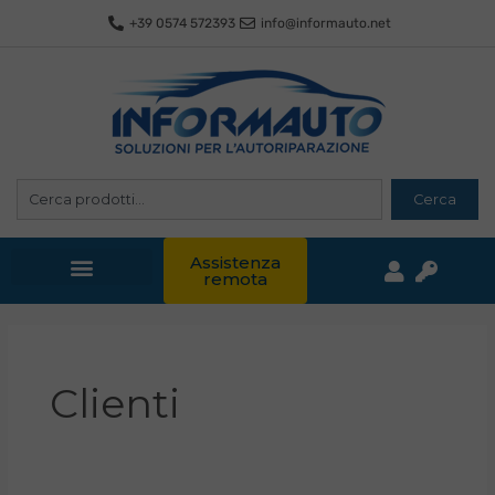
Vai
+39 0574 572393
info@informauto.net
al
contenuto
Cerca
Cerca
Assistenza
remota
Clienti