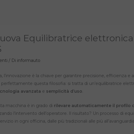
Nuova Equilibratrice elettronica
S
enti
/ Di
informauto
 l’innovazione è la chiave per garantire precisione, efficienza e a
 perfettamente questa filosofia: si tratta di un’equilibratrice ele
ecnologia avanzata
e
semplicità d’uso
.
sta macchina è in grado di
rilevare automaticamente il profilo 
ndo l’intervento dell’operatore. Il risultato? Un processo di equi
ervizio in ogni officina, dalle più tradizionali alle più all’avanguardia