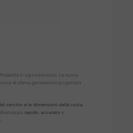
ffidabilità in ogni intervento. La nuova
ttronica di ultima generazione progettata
del cerchio e le dimensioni della ruota
,
libratura più
rapido
,
accurato
e
.