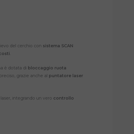
rilievo del cerchio con
sistema SCAN
costi
.
a è dotata di
bloccaggio ruota
preciso, grazie anche al
puntatore laser
 laser, integrando un vero
controllo