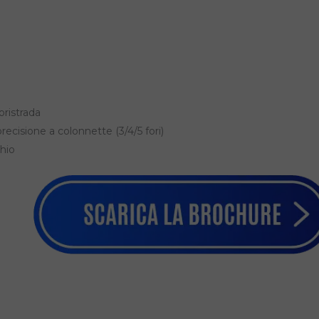
oristrada
recisione a colonnette (3/4/5 fori)
hio