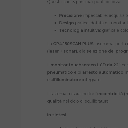
Questi i suoi 3 principali punti di forza:
Precisione
impeccabile: acquisizio
Design
pratico: dotata di monitor
Tecnologia
intuitiva: grafica e col
La
GP4.150SCAN PLUS
insomma, porta in
(laser + sonar)
, alla
selezione del pro
Il
monitor touchscreen LCD da 22”
co
pneumatico
e di
arresto automatico i
e all’
illuminatore
integrato.
Il sistema misura inoltre l’
eccentricità (
qualità
nel ciclo di equilibratura.
In sintesi