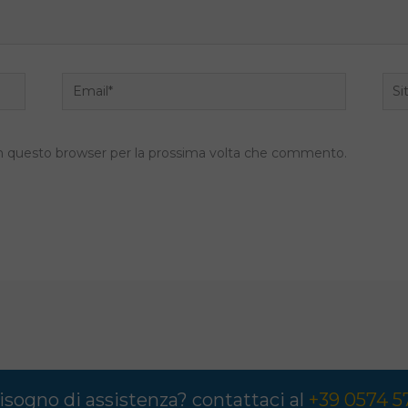
Email*
Sito
we
 in questo browser per la prossima volta che commento.
isogno di assistenza? contattaci al
+39 0574 5