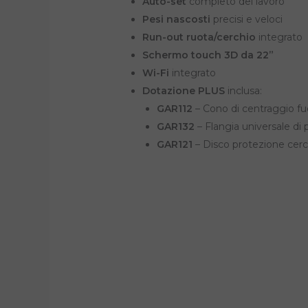
Auto-set
completo del lavoro
Pesi nascosti
precisi e veloci
Run-out ruota/cerchio
integrato
Schermo touch 3D da 22”
Wi-Fi
integrato
Dotazione PLUS
inclusa:
GAR112
– Cono di centraggio fu
GAR132
– Flangia universale di p
GAR121
– Disco protezione cerc