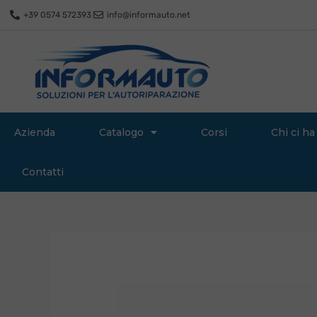
Vai
+39 0574 572393
info@informauto.net
al
contenuto
Azienda
Catalogo
Corsi
Chi ci ha
Contatti