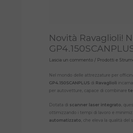
Novità Ravaglioli! 
GP4.150SCANPLU
Lascia un commento
/
Prodotti e Strum
Nel mondo delle attrezzature per officina,
GP4.150SCANPLUS
di
Ravaglioli
incarna
per autovetture, capace di combinare
t
Dotata di
scanner laser integrato
, que
ottimizzando i tempi di lavoro e minimizza
automatizzato
, che eleva la qualità del s