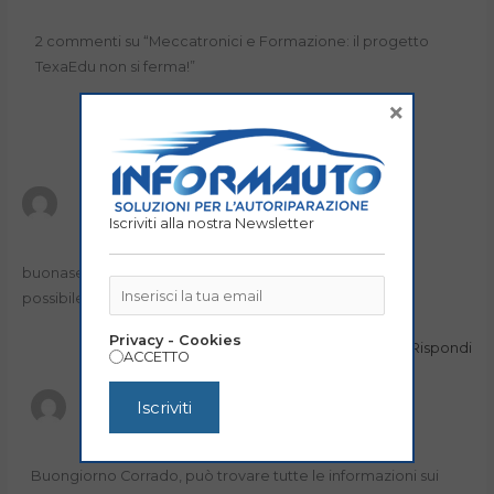
2 commenti su “Meccatronici e Formazione: il progetto
TexaEdu non si ferma!”
×
CORRADO POZZOBON
19 GIUGNO 2024 ALLE 17:00
Iscriviti alla nostra Newsletter
buonasera vorrei informazioni sui corsi mecatronica se
possibile partecipare grazzie
Privacy - Cookies
Rispondi
ACCETTO
INFORMAUTO
4 SETTEMBRE 2024 ALLE 10:15
Buongiorno Corrado, può trovare tutte le informazioni sui