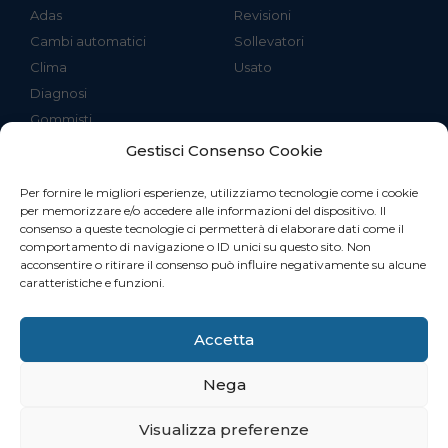
Adas
Revisioni
Cambi automatici
Sollevatori
Clima
Usato
Diagnosi
Gommisti
Gestisci Consenso Cookie
Menù
Per fornire le migliori esperienze, utilizziamo tecnologie come i cookie
per memorizzare e/o accedere alle informazioni del dispositivo. Il
Azienda
consenso a queste tecnologie ci permetterà di elaborare dati come il
Corsi
comportamento di navigazione o ID unici su questo sito. Non
acconsentire o ritirare il consenso può influire negativamente su alcune
Chi ci ha scelto
caratteristiche e funzioni.
Notizie
Contatti
Accetta
Nega
© 2020 Informauto S.r.l. All Rights Reserved | C.F. 02052530546 /
Visualizza preferenze
P.Iva 01722960976 | REA PO – 465213 – Realizzato da Promos Web