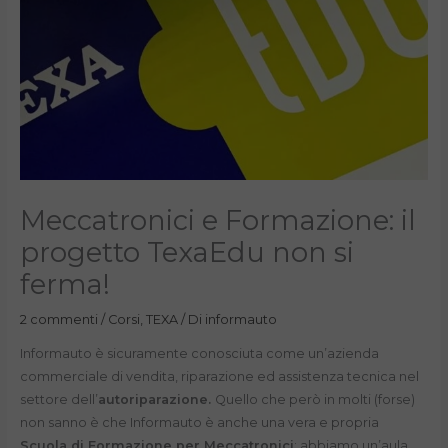
Meccatronici e Formazione: il
progetto TexaEdu non si
ferma!
2 commenti
/
Corsi
,
TEXA
/ Di
informauto
Informauto è sicuramente conosciuta come un’azienda
commerciale di vendita, riparazione ed assistenza tecnica nel
settore dell’
autoriparazione.
Quello che però in molti (forse)
non sanno è che Informauto è anche una vera e propria
Scuola di Formazione per Meccatronici
: abbiamo un’aula